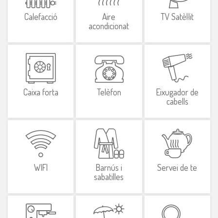
Calefacció
Aire
TV Satèl·lit
acondicionat
Caixa forta
Telèfon
Eixugador de
cabells
WIFI
Barnús i
Servei de te
sabatilles