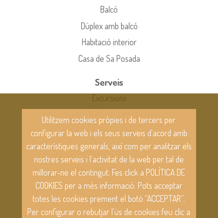
Balcó
Dúplex amb balcó
Habitació interior
Casa de Sa Posada
Serveis
Excursions
Gastronomia
Utilitzem cookies pròpies i de tercers per
Llocs d'interès
configurar la web i els seus serveis d'acord amb
característiques generals, així com per analitzar els
Contacte
nostres serveis i l'activitat de la web per tal de
Tel. (0034) 971 149 006
millorar-ne el contingut. Fes click a POLÍTICA DE
COOKIES per a més informació. Pots acceptar
Plaça d'es Triquet, 4 - Mallorca
totes les cookies prement el botó “ACCEPTAR”.
Illes Balears - Espanya
Per configurar o rebutjar l'ús de cookies feu clic a